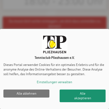
18:00 - 23:00 Uhr
Du musst dich vorher einloggen, um dich dazu anmelden zu
können!
Tennisclub Pliezhausen e.V.
Dieses Portal verwendet Cookies für ein optimales Erlebnis und für die
anonyme Analyse des Online-Verhaltens der Besucher. Diese Analyse
soll helfen, das Informationsangebot besser zu gestalten.
Einstellungen verwalten
Alle ablehnen
Alle
akzeptieren
Tennisclub Pliezhausen e.V. |
Impressum
|
Cookie Policy
© 2012-2026
eTennis