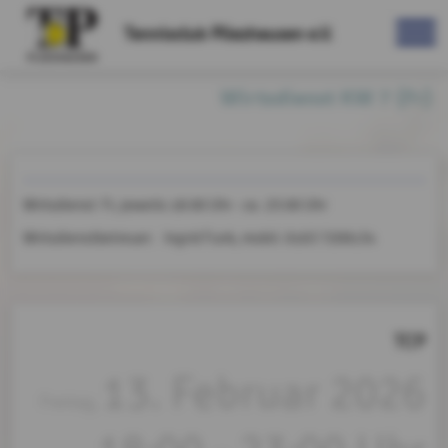
Tennisclub Pliezhausen e.V.
Wirtsdienst KW 7 (Fr)
Wirtsdienst Fr, jeweils 18:00 Uhr - ca. 23:00 Uhr
Wirtsdienstbetreuer: Ingrid Funk, mobil: 0163 7209134
TCP
13. Februar 2026
Freitag,